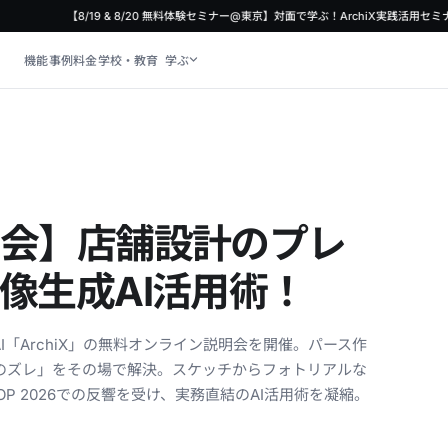
【8/19 & 8/20 無料体験セミナー@東京】対面で学ぶ！ArchiX実践活用セミ
機能
事例
料金
学校・教育
学ぶ
明会】店舗設計のプレ
像生成AI活用術！
「ArchiX」の無料オンライン説明会を開催。パース作
のズレ」をその場で解決。スケッチからフォトリアルな
OP 2026での反響を受け、実務直結のAI活用術を凝縮。