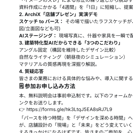
「イメージのズレ」による修正の繰り返しから脱却す
資料作成にかかる「4週間」を「1日」に短縮し、提
2. ArchiX「店舗プレゼン」実演デモ
スケッチ to パース：
その場で描いたラフスケッチが、
図/立面図なども可)
AIステージング：
現場写真に、什器や家具を一瞬で
3. 建築特化型AIだからできる「3つのこだわり」
アングル固定（構図を維持したデザイン比較）
自然なライティング（朝昼夜のシミュレーション）
マテリアルの質感再現を深掘り解説。
4. 質疑応答
皆さまの業務における具体的な悩みや、導入に関する
🗒️ 参加お申し込み方法
本、無料説明会は事前申込制です。以下のフォームか
ンクをお送りします。
👉
https://forms.gle/hk3LtqJ5EA8sRJ7L9
「パースを待つ時間」を「デザインを深める時間」へ。JA
が、店舗設計の「現場」と「未来」をどう変えていく
えるきっかけになるはずです。皆さまのご参加を、心