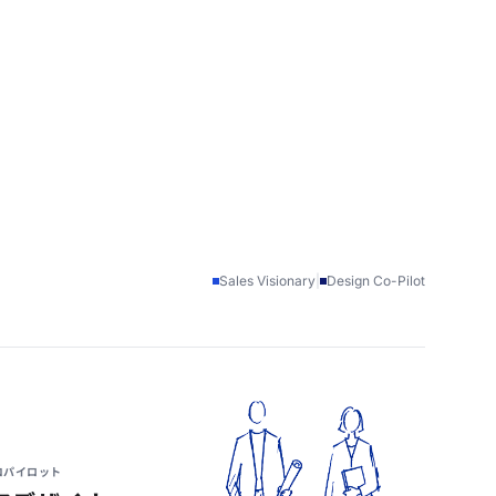
Sales Visionary
|
Design Co-Pilot
コパイロット