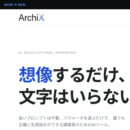
【
WHAT'S NEW
AI ARCHITECTURAL RENDERING
想像
するだけ
文字はいらな
長いプロンプトは不要。パラメータを選ぶだけで、 誰でも
正確に生成指示ができる建築家のためのAIツール。