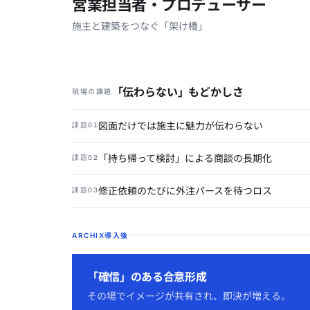
営業担当者・プロデューサー
施主と建築をつなぐ「架け橋」
「伝わらない」もどかしさ
現場の課題
図面だけでは施主に魅力が伝わらない
課題01
「持ち帰って検討」による商談の長期化
課題02
修正依頼のたびに外注パースを待つロス
課題03
ARCHIX導入後
「確信」のある合意形成
その場でイメージが共有され、即決が増える。