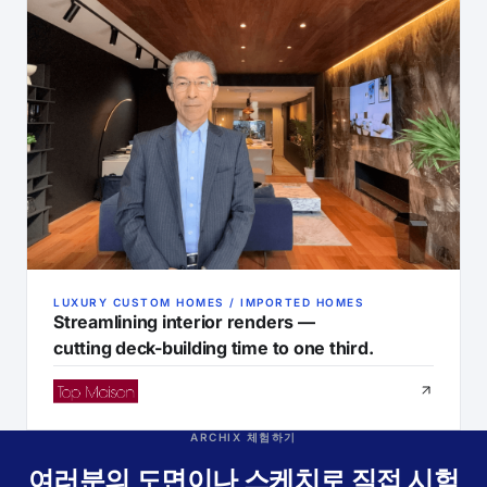
LUXURY CUSTOM HOMES / IMPORTED HOMES
Streamlining interior renders —
cutting deck-building time to one third.
ARCHIX 체험하기
여러분의 도면이나 스케치로 직접 시험