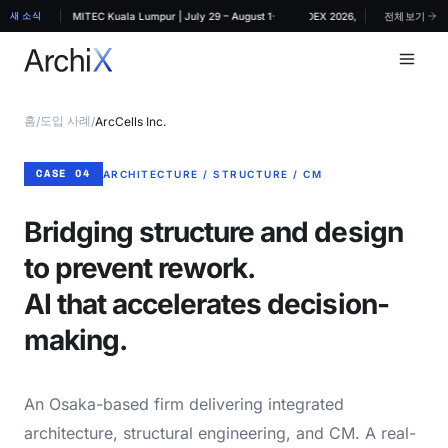
·
RCHIDEX 2026, MITEC Kuala Lumpur | July 29 – August 1
새 소식
ArchiX at ARCHIDEX 2026, MITEC Kuala Lumpur
전체보기
홈
도입 사례
/
/
ArcCells Inc.
CASE 04
ARCHITECTURE / STRUCTURE / CM
Bridging structure and design
to prevent rework.
AI that accelerates decision-
making.
An Osaka-based firm delivering integrated
architecture, structural engineering, and CM. A real-