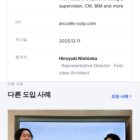
supervision, CM, BIM and more
HP
arccells-corp.com
게시일
2025.12.11
참여자
Hiroyuki Nishioka
Representative Director · First-
class Architect
다른 사례
다른 도입 사례
모든 사례