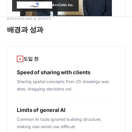
ArcCells Inc.
BACKGROUND & EFFECT
배경과 성과
도입 전
×
Speed of sharing with clients
Sharing spatial concepts from 2D drawings was
slow, dragging decisions out.
Limits of general AI
Common AI tools ignored building structure,
making real-world use difficult.