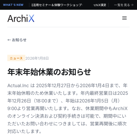
·
京】対面で学ぶ！ArchiX実践活用セミナー＆体験ワークショップ
WHAT'S NEW
【8/19 & 8/20 無料体験セミナー@東京】対面で学ぶ！ArchiX実践活用セミナー＆体
一覧を見る
← お知らせ
2026年1月8日
ニュース
年末年始休業のお知らせ
Actual.Inc は 2025年12月27日から2026年1月4日まで、年
末年始休暇のため休業いたします。年内最終営業日は2025
年12月26日（18:00まで）、年始は2026年1月5日（月）
9:00より営業再開いたします。なお、休業期間中もArchiX
のオンライン決済および契約手続きは可能で、期間中にい
ただいたお問い合わせにつきましては、営業再開後に順次
対応いたします。