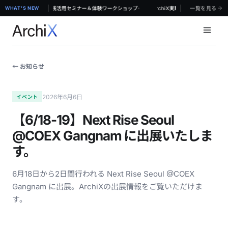
·
東京】対面で学ぶ！ArchiX実践活用セミナー＆体験ワークショップ
WHAT'S NEW
【8/19 & 8/20 無料体験セミナー@東京】対面で学ぶ！ArchiX実践活用セミナー＆体
一覧を見る
← お知らせ
2026年6月6日
イベント
【6/18-19】Next Rise Seoul
@COEX Gangnam に出展いたしま
す。
6月18日から2日間行われる Next Rise Seoul @COEX
Gangnam に出展。ArchiXの出展情報をご覧いただけま
す。