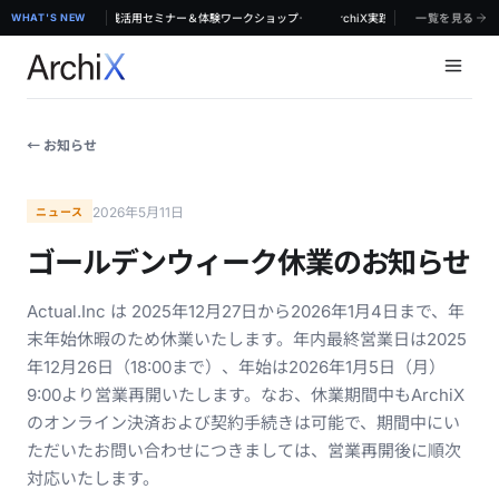
·
京】対面で学ぶ！ArchiX実践活用セミナー＆体験ワークショップ
WHAT'S NEW
【8/19 & 8/20 無料体験セミナー@東京】対面で学ぶ！ArchiX実践活用セミナー＆体
一覧を見る
← お知らせ
2026年5月11日
ニュース
ゴールデンウィーク休業のお知らせ
Actual.Inc は 2025年12月27日から2026年1月4日まで、年
末年始休暇のため休業いたします。年内最終営業日は2025
年12月26日（18:00まで）、年始は2026年1月5日（月）
9:00より営業再開いたします。なお、休業期間中もArchiX
のオンライン決済および契約手続きは可能で、期間中にい
ただいたお問い合わせにつきましては、営業再開後に順次
対応いたします。