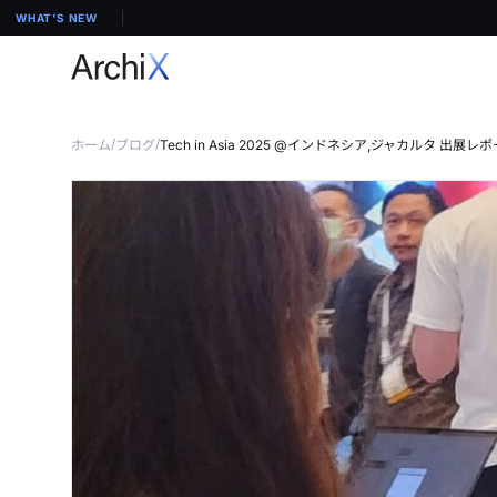
WHAT'S NEW
/
/
ホーム
ブログ
Tech in Asia 2025 @インドネシア,ジャカルタ 出展レ