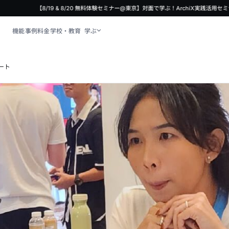
【8/19 & 8/20 無料体験セミナー@東京】対面で学ぶ！ArchiX実践活用セミ
機能
事例
料金
学校・教育
学ぶ
ポート