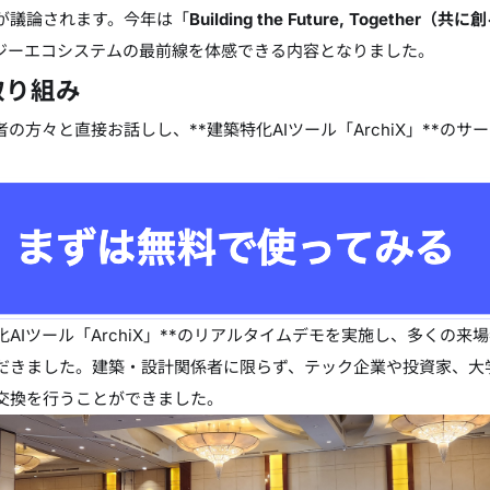
が議論されます。今年は「
Building the Future, Together（
ジーエコシステムの最前線を体感できる内容となりました。
取り組み
の方々と直接お話しし、**建築特化AIツール「ArchiX」**の
化AIツール「ArchiX」**のリアルタイムデモを実施し、多くの
だきました。建築・設計関係者に限らず、テック企業や投資家、大
交換を行うことができました。