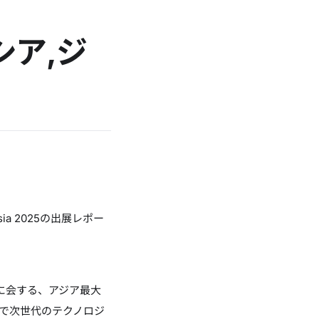
ネシア,ジ
ia 2025の出展レポー
に会する、アジア最大
野で次世代のテクノロジ