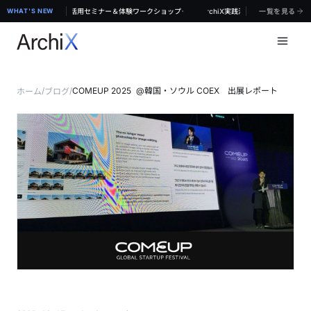
·
】対面で学ぶ！ArchiX実践活用セミナー＆体験ワークショップ
WHAT'S NEW
【8/19 & 8/20 無料体験セミナー@東京】対面で学ぶ！ArchiX実践活用セミナー＆体験
一覧を見る
/
/
COMEUP 2025 @韓国・ソウル COEX 出展レポート
ホーム
ブログ