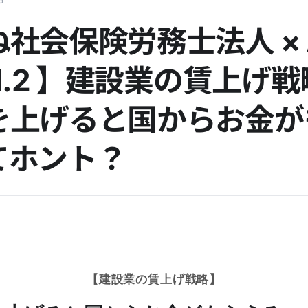
d
社会保険労務士法人 × A
ol.2 】建設業の賃上げ
を上げると国からお金が
てホント？
【建設業の賃上げ戦略】