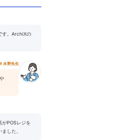
。ArchiXの
R 水野先生
や
がPOSレジを
いました。