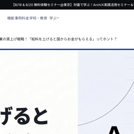
【8/19 & 8/20 無料体験セミナー@東京】対面で学ぶ！ArchiX実践活用セミナー＆体験
機能
事例
料金
学校・教育
学ぶ
2 】建設業の賃上げ戦略！「給料を上げると国からお金がもらえる」ってホント？