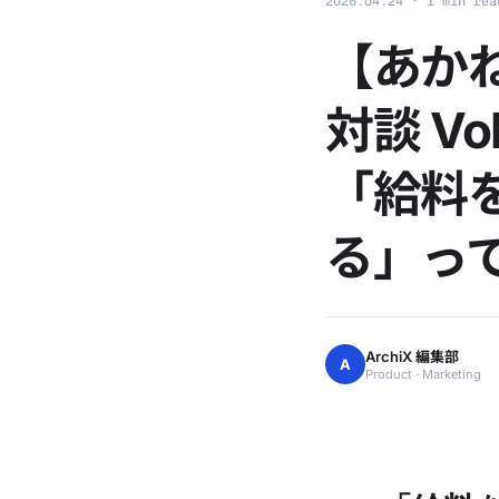
2026.04.24 · 1 min rea
【あかね
対談 V
「給料
る」っ
ArchiX 編集部
A
Product · Marketing