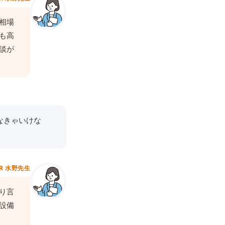
相場
も高
談が
なきゃいけな
R 水野先生
り言
設備