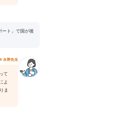
ポート」で国が後
R 水野先生
って
によ
りま