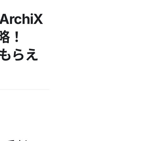
rchiX
戦略！
もらえ