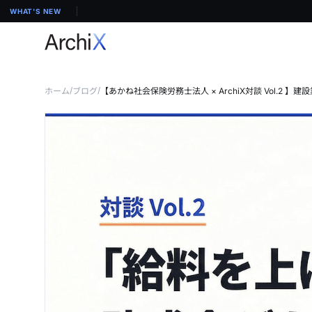
WHAT'S NEW
/
/
ホーム
ブログ
【あかね社会保険労務士法人 × ArchiX対談 Vol.