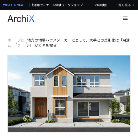
·
京】対面で学ぶ！ArchiX実践活用セミナー＆体験ワークショップ
WHAT'S NEW
【8/19 & 8/20 無料体験セミナー@東京】対面で学ぶ！ArchiX実践活用セミナー＆体
一覧を見る
ホー
ブロ
地方の地場ハウスメーカーにとって、大手との差別化は「AI活
/
/
ム
グ
用」がカギを握る