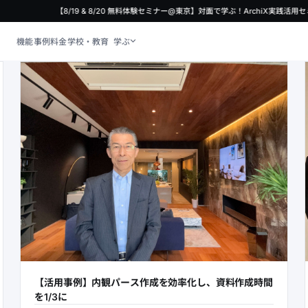
【8/19 & 8/20 無料体験セミナー@東京】対面で学ぶ！ArchiX実践活用セ
機能
事例
料金
学校・教育
学ぶ
【活用事例】内観パース作成を効率化し、資料作成時間
を1/3に