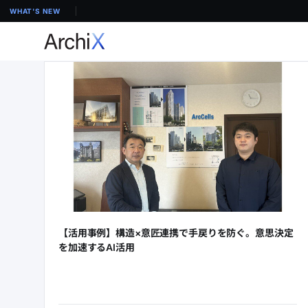
WHAT'S NEW
【活用事例】構造×意匠連携で手戻りを防ぐ。意思決定
を加速するAI活用