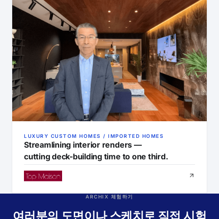
LUXURY CUSTOM HOMES / IMPORTED HOMES
Streamlining interior renders —
cutting deck-building time to one third.
ARCHIX 체험하기
여러분의 도면이나 스케치로 직접 시험