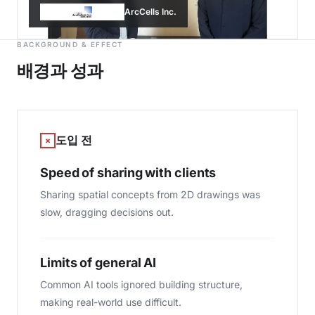
ArcCells Inc.
BACKGROUND & EFFECT
배경과 성과
도입 전
×
Speed of sharing with clients
Sharing spatial concepts from 2D drawings was
slow, dragging decisions out.
Limits of general AI
Common AI tools ignored building structure,
making real-world use difficult.