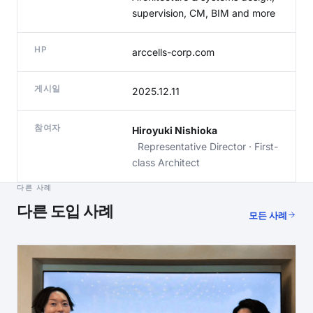
supervision, CM, BIM and more
HP
arccells-corp.com
게시일
2025.12.11
참여자
Hiroyuki Nishioka
Representative Director · First-
class Architect
다른 사례
다른 도입 사례
모든 사례