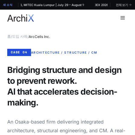
·
ARCHIDEX 2026, MITEC Kuala Lumpur | July 29 – August 1
새 소식
ArchiX at ARCHIDEX 2026, MITEC Kuala Lumpu
전체보기
홈
도입 사례
/
/
ArcCells Inc.
CASE 04
ARCHITECTURE / STRUCTURE / CM
Bridging structure and design
to prevent rework.
AI that accelerates decision-
making.
An Osaka-based firm delivering integrated
architecture, structural engineering, and CM. A real-